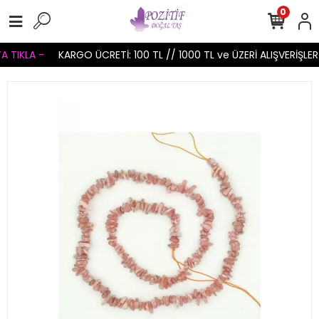
0
 TIKLA -
KARGO ÜCRETİ: 100 TL // 1000 TL ve ÜZERİ ALIŞVERİŞLER