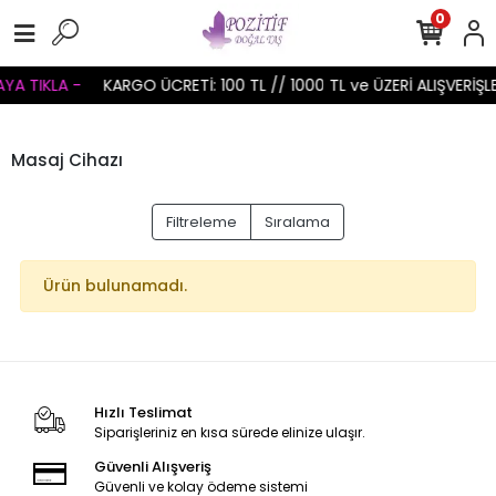
0
AYA TIKLA -
KARGO ÜCRETİ: 100 TL // 1000 TL ve ÜZERİ ALIŞVERİŞ
Masaj Cihazı
Filtreleme
Sıralama
Ürün bulunamadı.
Hızlı Teslimat
Siparişleriniz en kısa sürede elinize ulaşır.
Güvenli Alışveriş
Güvenli ve kolay ödeme sistemi