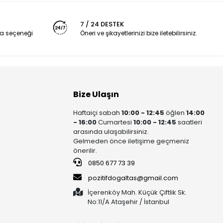
7 / 24 DESTEK
a seçeneği
Öneri ve şikayetlerinizi bize iletebilirsiniz.
Bize Ulaşın
Haftaiçi sabah
10:00 - 12:45
öğlen
14:00
- 16:00
Cumartesi
10:00 - 12:45
saatleri
arasında ulaşabilirsiniz.
Gelmeden önce iletişime geçmeniz
önerilir.
0850 677 73 39
pozitifdogaltas@gmail.com
İçerenköy Mah. Küçük Çiftlik Sk.
No:11/A Ataşehir / İstanbul