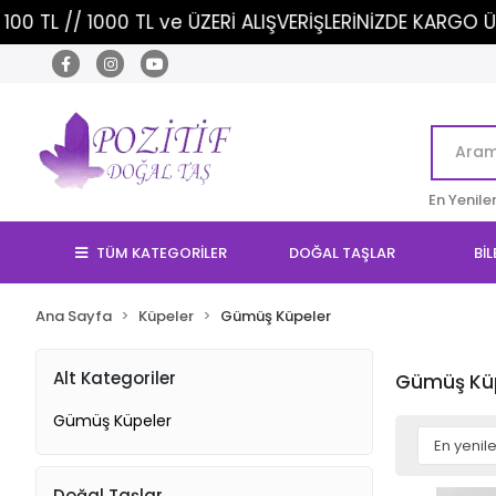
L // 1000 TL ve ÜZERİ ALIŞVERİŞLERİNİZDE KARGO ÜCRET
En Yenile
TÜM KATEGORİLER
DOĞAL TAŞLAR
BİL
Ana Sayfa
Küpeler
Gümüş Küpeler
Alt Kategoriler
Gümüş Kü
Gümüş Küpeler
Doğal Taşlar