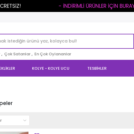
SİZ!
..
- İNDİRİMLİ ÜRÜNLER İÇİN BURAYA TIK
r
,
Çok Satanlar
,
En Çok Oylananlar
EKLİKLER
KOLYE - KOLYE UCU
TESBİHLER
peler