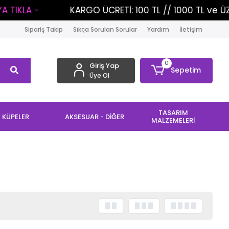
LA -
KARGO ÜCRETİ: 100 TL // 1000 TL ve ÜZERİ 
Sipariş Takip
Sıkça Sorulan Sorular
Yardım
İletişim
0
Giriş Yap
Sepetim
Üye Ol
TASARIM
KÜPELER
AKSESUAR - DİĞER
MALZEMELERİ