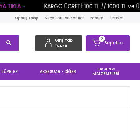
IKLA -
KARGO ÜCRETİ: 100 TL // 1000 TL ve ÜZER
Sipariş Takip
Sıkça Sorulan Sorular
Yardım
İletişim
0
Giriş Yap
Sepetim
Üye Ol
TASARIM
KÜPELER
AKSESUAR - DİĞER
MALZEMELERİ