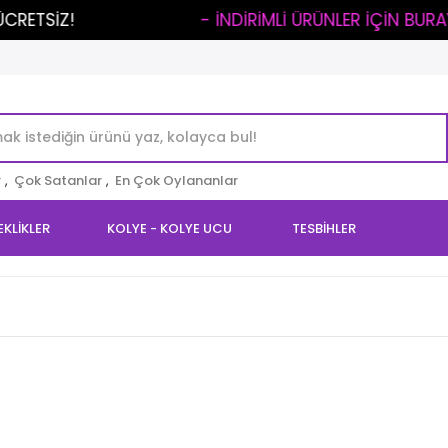
TSİZ!
..
- İNDİRİMLİ ÜRÜNLER İÇİN BURAYA T
r
,
Çok Satanlar
,
En Çok Oylananlar
EKLİKLER
KOLYE - KOLYE UCU
TESBİHLER