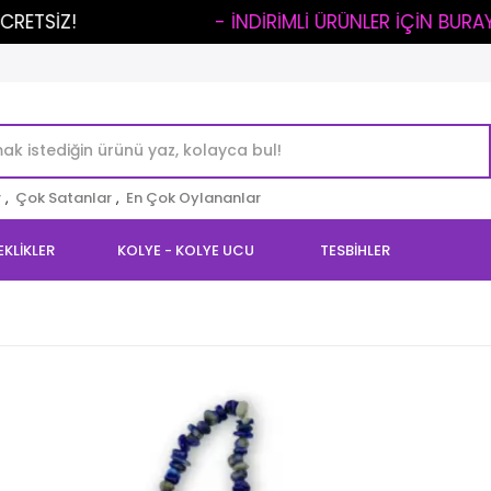
..
- İNDİRİMLİ ÜRÜNLER İÇİN BURAYA TIKLA -
r
,
Çok Satanlar
,
En Çok Oylananlar
EKLİKLER
KOLYE - KOLYE UCU
TESBİHLER