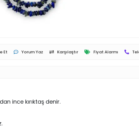
e Et
Yorum Yaz
Karşılaştır
Fiyat Alarmı
Tel
n ince kırıktaş denir.
.