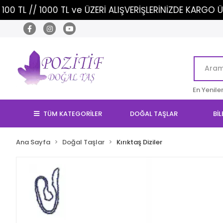
1000 TL ve ÜZERİ ALIŞVERİŞLERİNİZDE KARGO ÜCRETSİZ!
En Yenile
TÜM KATEGORİLER
DOĞAL TAŞLAR
BİL
Ana Sayfa
Doğal Taşlar
Kırıktaş Diziler