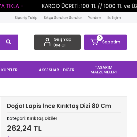
KARGO ÜCRETİ: 100 TL // 1000 TL ve ÜZERİ ALIŞV
Sipariş Takip
Sıkça Sorulan Sorular
Yardım
İletişim
0
Giriş Yap
Sepetim
Üye Ol
TASARIM
KÜPELER
AKSESUAR - DİĞER
MALZEMELERİ
Doğal Lapis İnce Kırıktaş Dizi 80 Cm
Kategori:
Kırıktaş Diziler
262,24 TL