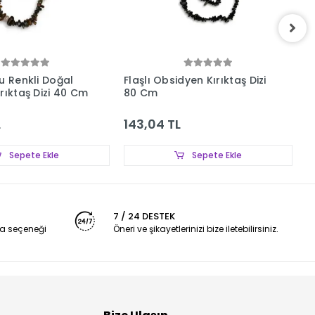
u Renkli Doğal
Flaşlı Obsidyen Kırıktaş Dizi
H
rıktaş Dizi 40 Cm
80 Cm
K
L
143,04 TL
5
Sepete Ekle
Sepete Ekle
7 / 24 DESTEK
a seçeneği
Öneri ve şikayetlerinizi bize iletebilirsiniz.