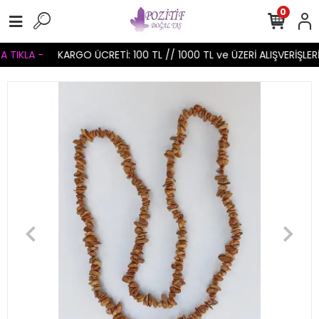
0
 TIKLA -
KARGO ÜCRETİ: 100 TL // 1000 TL ve ÜZERİ ALIŞVERİŞLER