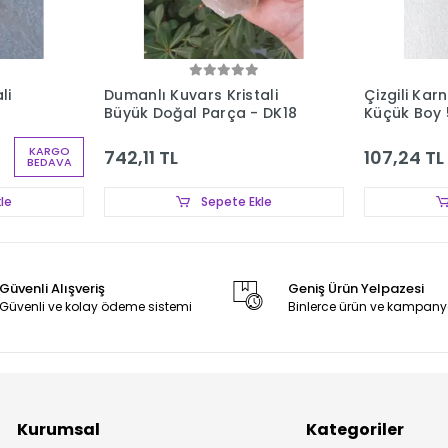
li
Dumanlı Kuvars Kristali
Çizgili Kar
Büyük Doğal Parça - DK18
Küçük Boy 
KARGO
742,11 TL
107,24 TL
BEDAVA
le
Sepete Ekle
Güvenli Alışveriş
Geniş Ürün Yelpazesi
Güvenli ve kolay ödeme sistemi
Binlerce ürün ve kampany
Kurumsal
Kategoriler