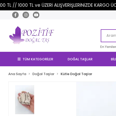
0 TL ve ÜZERİ ALIŞVERİŞLERİNİZDE KARGO ÜCRETSİZ!
En Yenile
TÜM KATEGORİLER
DOĞAL TAŞLAR
BİL
Ana Sayfa
Doğal Taşlar
Kütle Doğal Taşlar