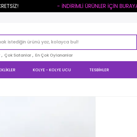
..
- İNDİRİMLİ ÜRÜNLER İÇİN BURAYA TIKLA -
r
,
Çok Satanlar
,
En Çok Oylananlar
EKLİKLER
KOLYE - KOLYE UCU
TESBİHLER