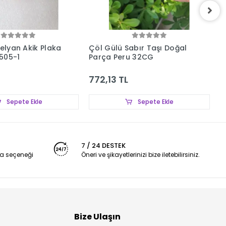
nelyan Akik Plaka
Çöl Gülü Sabır Taşı Doğal
P
505-1
Parça Peru 32CG
6
772,13 TL
1
Sepete Ekle
Sepete Ekle
7 / 24 DESTEK
a seçeneği
Öneri ve şikayetlerinizi bize iletebilirsiniz.
Bize Ulaşın