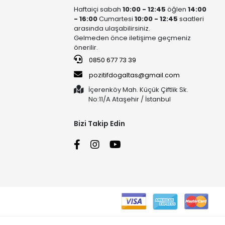
Haftaiçi sabah
10:00 - 12:45
öğlen
14:00
- 16:00
Cumartesi
10:00 - 12:45
saatleri
arasında ulaşabilirsiniz.
Gelmeden önce iletişime geçmeniz
önerilir.
0850 677 73 39
pozitifdogaltas@gmail.com
İçerenköy Mah. Küçük Çiftlik Sk.
No:11/A Ataşehir / İstanbul
Bizi Takip Edin