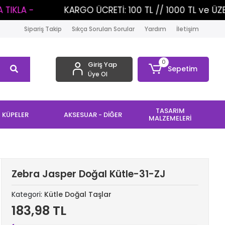
KARGO ÜCRETİ: 100 TL // 1000 TL ve ÜZERİ ALIŞVERİ
Sipariş Takip
Sıkça Sorulan Sorular
Yardım
İletişim
0
Giriş Yap
Sepetim
Üye Ol
TASARIM
KÜPELER
AKSESUAR - DİĞER
MALZEMELERİ
Zebra Jasper Doğal Kütle-31-ZJ
Kategori:
Kütle Doğal Taşlar
183,98 TL