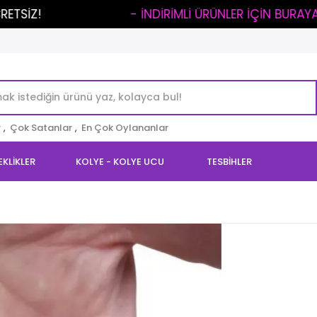
..
- İNDİRİMLİ ÜRÜNLER İÇİN BURAYA TIKLA -
r
,
Çok Satanlar
,
En Çok Oylananlar
EKLİKLER
KOLYE - KOLYE UCU
TESBİHLER