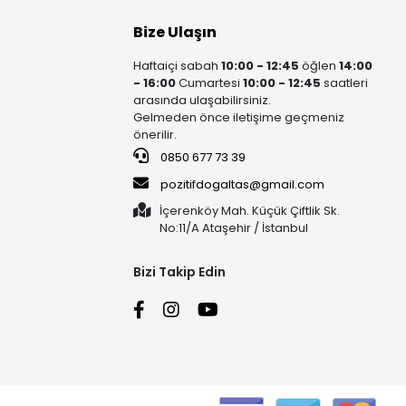
Bize Ulaşın
Haftaiçi sabah
10:00 - 12:45
öğlen
14:00
- 16:00
Cumartesi
10:00 - 12:45
saatleri
arasında ulaşabilirsiniz.
Gelmeden önce iletişime geçmeniz
önerilir.
0850 677 73 39
pozitifdogaltas@gmail.com
İçerenköy Mah. Küçük Çiftlik Sk.
No:11/A Ataşehir / İstanbul
Bizi Takip Edin