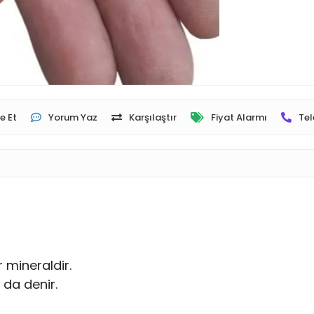
e Et
Yorum Yaz
Karşılaştır
Fiyat Alarmı
Tel
r mineraldir.
 da denir.