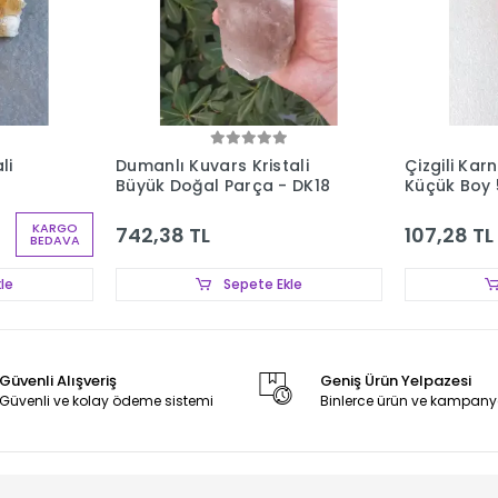
li
Dumanlı Kuvars Kristali
Çizgili Kar
Büyük Doğal Parça - DK18
Küçük Boy 
KARGO
742,38 TL
107,28 TL
BEDAVA
le
Sepete Ekle
Güvenli Alışveriş
Geniş Ürün Yelpazesi
Güvenli ve kolay ödeme sistemi
Binlerce ürün ve kampany