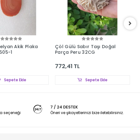
nelyan Akik Plaka
Çöl Gülü Sabır Taşı Doğal
P
505-1
Parça Peru 32CG
6
772,41 TL
1
Sepete Ekle
Sepete Ekle
7 / 24 DESTEK
a seçeneği
Öneri ve şikayetlerinizi bize iletebilirsiniz.