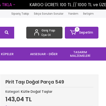
KARGO ÜCRETİ: 100 TL // 1000 TL ve ÜZERİ ALIŞVERİŞ
Sipariş Takip
Sıkça Sorulan Sorular
Yardım
İletişim
0
Giriş Yap
Sepetim
Üye Ol
TASARIM
KÜPELER
AKSESUAR - DİĞER
MALZEMELERİ
Pirit Taşı Doğal Parça 549
Kategori:
Kütle Doğal Taşlar
143,04 TL