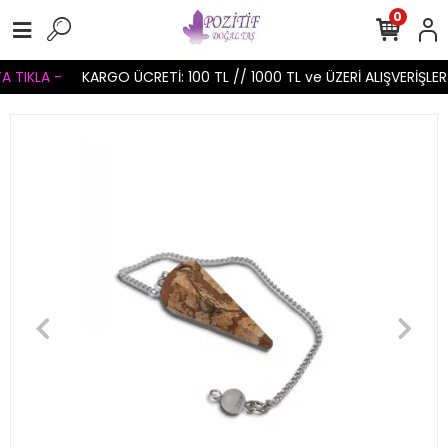
0
 TIKLA -
KARGO ÜCRETİ: 100 TL // 1000 TL ve ÜZERİ ALIŞVERİŞLER