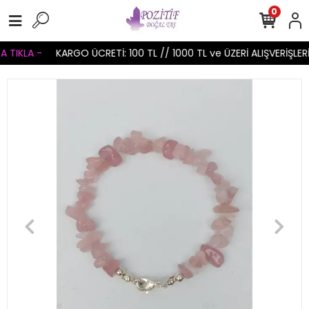
0
 TIKLA -
KARGO ÜCRETİ: 100 TL // 1000 TL ve ÜZERİ ALIŞVERİŞLER