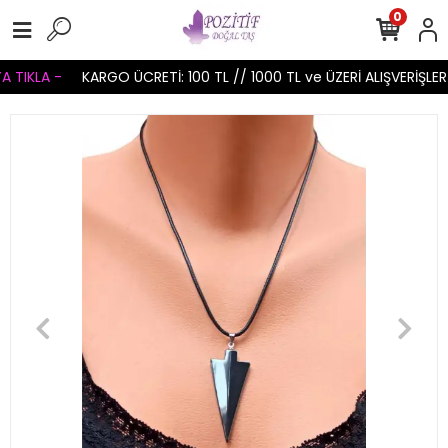
0
 TIKLA -
KARGO ÜCRETİ: 100 TL // 1000 TL ve ÜZERİ ALIŞVERİŞLER