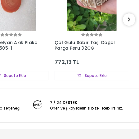
nelyan Akik Plaka
Çöl Gülü Sabır Taşı Doğal
P
505-1
Parça Peru 32CG
6
772,13 TL
1
Sepete Ekle
Sepete Ekle
7 / 24 DESTEK
a seçeneği
Öneri ve şikayetlerinizi bize iletebilirsiniz.