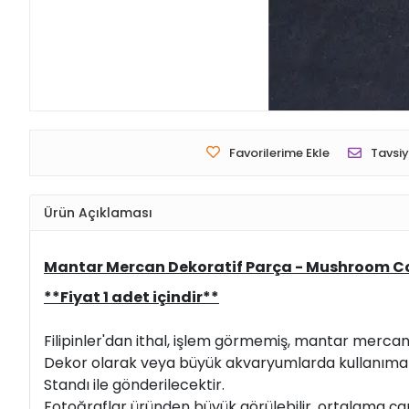
Favorilerime Ekle
Tavsiy
Ürün Açıklaması
Mantar Mercan Dekoratif Parça - Mushroom C
**Fiyat 1 adet içindir**
Filipinler'dan ithal, işlem görmemiş, mantar merca
Dekor olarak veya büyük akvaryumlarda kullanıma
Standı ile gönderilecektir.
Fotoğraflar üründen büyük görülebilir, ortalama çapl