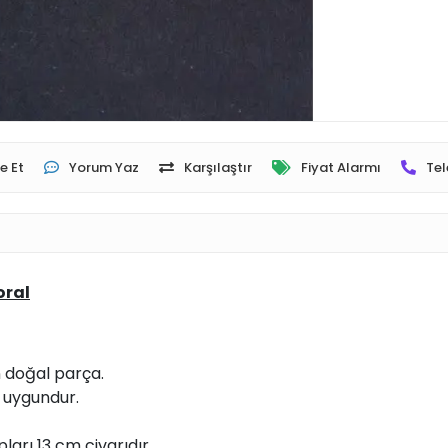
e Et
Yorum Yaz
Karşılaştır
Fiyat Alarmı
Tel
oral
n doğal parça.
 uygundur.
arı 13 cm civarıdır.