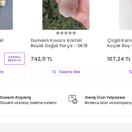
li
Dumanlı Kuvars Kristali
Çizgili Kar
Büyük Doğal Parça - DK18
Küçük Boy 
KARGO
742,11 TL
107,24 TL
BEDAVA
le
Sepete Ekle
Güvenli Alışveriş
Geniş Ürün Yelpazesi
Güvenli ve kolay ödeme sistemi
Binlerce ürün ve kampany