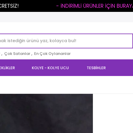
..
- İNDİRİMLİ ÜRÜNLER İÇİN BURAYA TIKLA -
r
,
Çok Satanlar
,
En Çok Oylananlar
EKLİKLER
KOLYE - KOLYE UCU
TESBİHLER