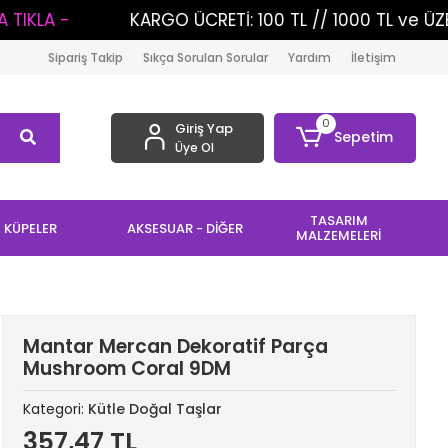
KARGO ÜCRETİ: 100 TL // 1000 TL ve ÜZERİ ALIŞVERİ
Sipariş Takip
Sıkça Sorulan Sorular
Yardım
İletişim
0
Giriş Yap
Sepetim
Üye Ol
TASARIM
KÜPELER
AKSESUAR - DİĞER
MALZEMELERİ
Mantar Mercan Dekoratif Parça
Mushroom Coral 9DM
Kategori:
Kütle Doğal Taşlar
357,47 TL