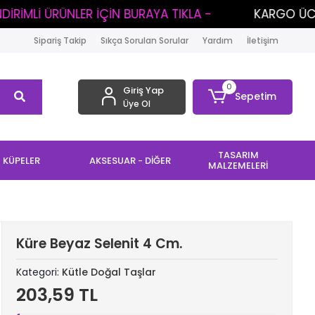
ÜNLER İÇİN BURAYA TIKLA -
KARGO ÜCRETİ: 100 TL 
Sipariş Takip
Sıkça Sorulan Sorular
Yardım
İletişim
0
Giriş Yap
Sepetim
Üye Ol
TASARIM
KÜPELER
AKSESUAR - DİĞER
MALZEMELERİ
Küre Beyaz Selenit 4 Cm.
Kategori:
Kütle Doğal Taşlar
203,59 TL