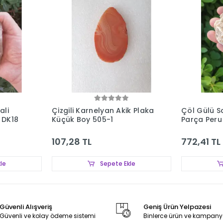
ali
Çizgili Karnelyan Akik Plaka
Çöl Gülü S
 DK18
Küçük Boy 505-1
Parça Per
107,28 TL
772,41 TL
le
Sepete Ekle
Güvenli Alışveriş
Geniş Ürün Yelpazesi
Güvenli ve kolay ödeme sistemi
Binlerce ürün ve kampany