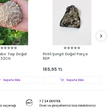
abır Taşı Doğal
Piritli Şungit Doğal Parça
B
u 32CG
6DP
D
185,95 TL
1
Sepete Ekle
Sepete Ekle
7 / 24 DESTEK
a seçeneği
Öneri ve şikayetlerinizi bize iletebilirsiniz.