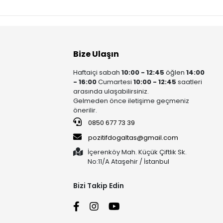
Bize Ulaşın
Haftaiçi sabah
10:00 - 12:45
öğlen
14:00
- 16:00
Cumartesi
10:00 - 12:45
saatleri
arasında ulaşabilirsiniz.
Gelmeden önce iletişime geçmeniz
önerilir.
0850 677 73 39
pozitifdogaltas@gmail.com
İçerenköy Mah. Küçük Çiftlik Sk.
No:11/A Ataşehir / İstanbul
Bizi Takip Edin