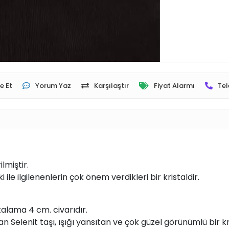
e Et
Yorum Yaz
Karşılaştır
Fiyat Alarmı
Tel
lmiştir.
ki ile ilgilenenlerin çok önem verdikleri bir kristaldir.
talama 4 cm. civarıdır.
n Selenit taşı, ışığı yansıtan ve çok güzel görünümlü bir kri