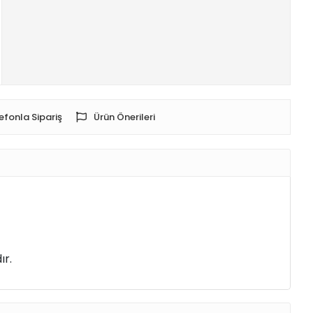
efonla Sipariş
Ürün Önerileri
ır.