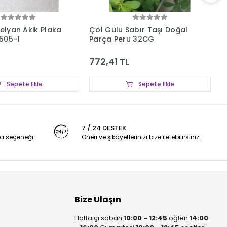
nelyan Akik Plaka
Çöl Gülü Sabır Taşı Doğal
P
505-1
Parça Peru 32CG
6
772,41 TL
1
Sepete Ekle
Sepete Ekle
7 / 24 DESTEK
a seçeneği
Öneri ve şikayetlerinizi bize iletebilirsiniz.
Bize Ulaşın
Haftaiçi sabah
10:00 - 12:45
öğlen
14:00