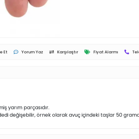
e Et
Yorum Yaz
Karşılaştır
Fiyat Alarmı
Tel
lmiş yarım parçasıdır.
edi değişebilir, örnek olarak avuç içindeki taşlar 50 gramd