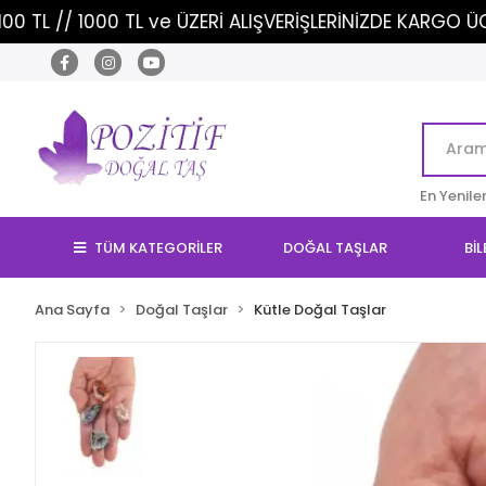
0 TL ve ÜZERİ ALIŞVERİŞLERİNİZDE KARGO ÜCRETSİZ!
En Yenile
TÜM KATEGORİLER
DOĞAL TAŞLAR
BİL
Ana Sayfa
Doğal Taşlar
Kütle Doğal Taşlar