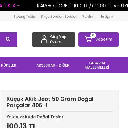
KARGO ÜCRETİ: 100 TL // 1000 TL ve ÜZERİ ALIŞVERİ
Sipariş Takip
Sıkça Sorulan Sorular
Yardım
İletişim
0
Giriş Yap
Sepetim
Üye Ol
TASARIM
KÜPELER
AKSESUAR - DİĞER
MALZEMELERİ
Küçük Akik Jeot 50 Gram Doğal
Parçalar 406-1
Kategori:
Kütle Doğal Taşlar
100,13 TL