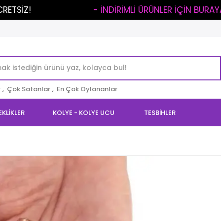
..
- İNDİRİMLİ ÜRÜNLER İÇİN BURAYA TIKLA -
r
,
Çok Satanlar
,
En Çok Oylananlar
EKLİKLER
KOLYE - KOLYE UCU
TESBİHLER