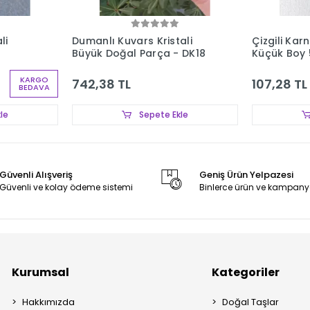
li
Dumanlı Kuvars Kristali
Çizgili Kar
Büyük Doğal Parça - DK18
Küçük Boy 
KARGO
742,38 TL
107,28 TL
BEDAVA
le
Sepete Ekle
Güvenli Alışveriş
Geniş Ürün Yelpazesi
Güvenli ve kolay ödeme sistemi
Binlerce ürün ve kampany
Kurumsal
Kategoriler
Hakkımızda
Doğal Taşlar