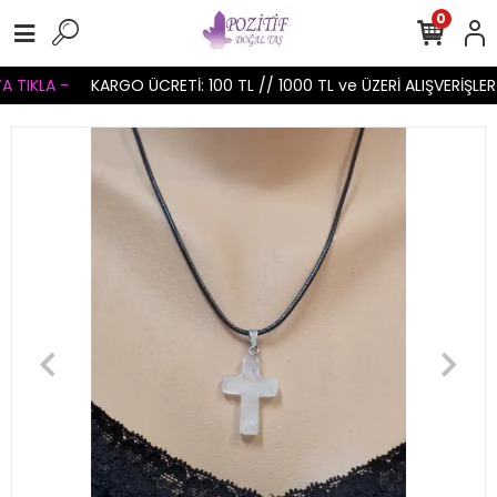
0
 TIKLA -
KARGO ÜCRETİ: 100 TL // 1000 TL ve ÜZERİ ALIŞVERİŞLER