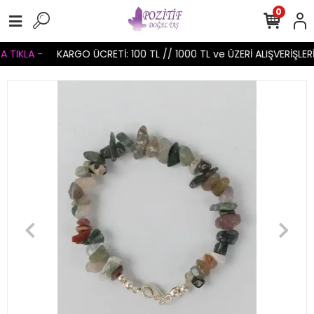
0
 TIKLA -
KARGO ÜCRETİ: 100 TL // 1000 TL ve ÜZERİ ALIŞVERİŞLER