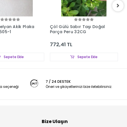
nelyan Akik Plaka
Çöl Gülü Sabır Taşı Doğal
P
505-1
Parça Peru 32CG
6
772,41 TL
1
Sepete Ekle
Sepete Ekle
7 / 24 DESTEK
a seçeneği
Öneri ve şikayetlerinizi bize iletebilirsiniz.
Bize Ulaşın