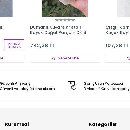
li
Dumanlı Kuvars Kristali
Çizgili Kar
Büyük Doğal Parça - DK18
Küçük Boy 
KARGO
742,38 TL
107,28 TL
BEDAVA
le
Sepete Ekle
Güvenli Alışveriş
Geniş Ürün Yelpazesi
Güvenli ve kolay ödeme sistemi
Binlerce ürün ve kampany
Kurumsal
Kategoriler