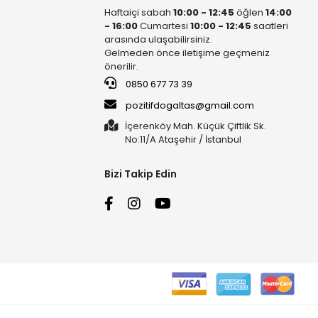
Haftaiçi sabah
10:00 - 12:45
öğlen
14:00
- 16:00
Cumartesi
10:00 - 12:45
saatleri
arasında ulaşabilirsiniz.
Gelmeden önce iletişime geçmeniz
önerilir.
0850 677 73 39
pozitifdogaltas@gmail.com
İçerenköy Mah. Küçük Çiftlik Sk.
No:11/A Ataşehir / İstanbul
Bizi Takip Edin