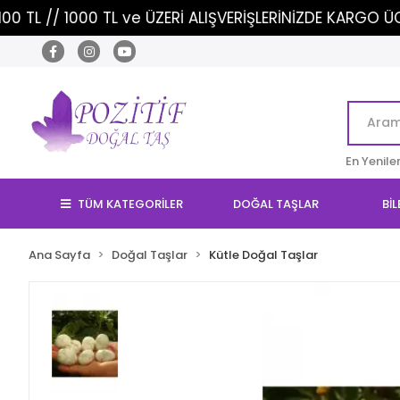
0 TL ve ÜZERİ ALIŞVERİŞLERİNİZDE KARGO ÜCRETSİZ!
En Yenile
TÜM KATEGORİLER
DOĞAL TAŞLAR
BİL
Ana Sayfa
Doğal Taşlar
Kütle Doğal Taşlar