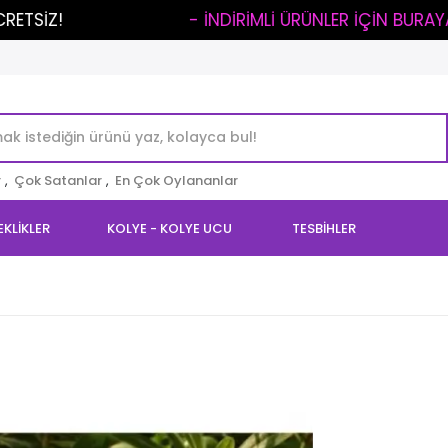
..
- İNDİRİMLİ ÜRÜNLER İÇİN BURAYA TIKLA -
r
,
Çok Satanlar
,
En Çok Oylananlar
EKLİKLER
KOLYE - KOLYE UCU
TESBİHLER