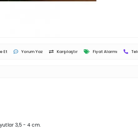
e Et
Yorum Yaz
Karşılaştır
Fiyat Alarmı
Tel
utlar 3,5 - 4 cm.