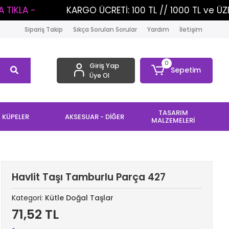
KARGO ÜCRETİ: 100 TL // 1000 TL ve ÜZERİ ALIŞVERİ
Sipariş Takip
Sıkça Sorulan Sorular
Yardım
İletişim
0
Giriş Yap
Sepetim
Üye Ol
TASARIM
KÜPELER
AKSESUAR - DİĞER
MALZEMELERİ
Havlit Taşı Tamburlu Parça 427
Kategori:
Kütle Doğal Taşlar
71,52 TL