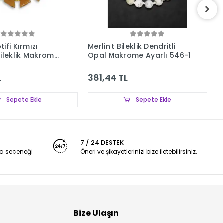
ifi Kırmızı
Merlinit Bileklik Dendritli
K
Bileklik Makrome
Opal Makrome Ayarlı 546-1
2
-2
L
381,44 TL
1
Sepete Ekle
Sepete Ekle
7 / 24 DESTEK
a seçeneği
Öneri ve şikayetlerinizi bize iletebilirsiniz.
Bize Ulaşın