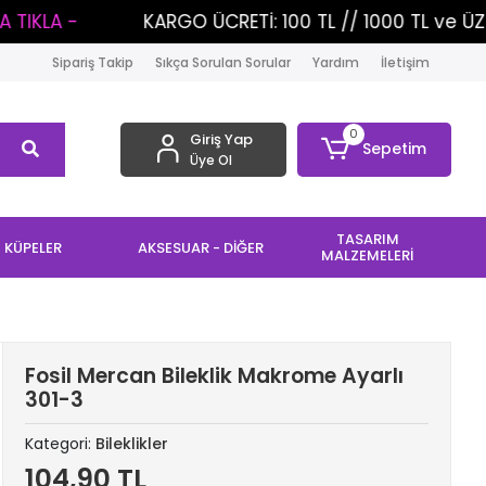
KARGO ÜCRETİ: 100 TL // 1000 TL ve ÜZERİ ALIŞV
Sipariş Takip
Sıkça Sorulan Sorular
Yardım
İletişim
0
Giriş Yap
Sepetim
Üye Ol
TASARIM
KÜPELER
AKSESUAR - DİĞER
MALZEMELERİ
Fosil Mercan Bileklik Makrome Ayarlı
301-3
Kategori:
Bileklikler
104,90 TL