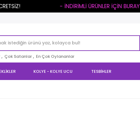
..
- İNDİRİMLİ ÜRÜNLER İÇİN BURAYA TIKLA -
r
,
Çok Satanlar
,
En Çok Oylananlar
EKLİKLER
KOLYE - KOLYE UCU
TESBİHLER