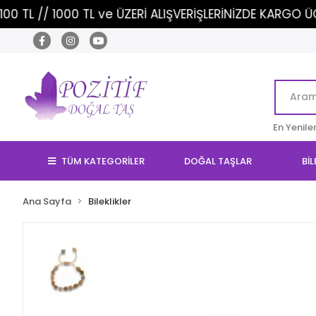
1000 TL ve ÜZERİ ALIŞVERİŞLERİNİZDE KARGO ÜCRETSİZ!
En Yenile
TÜM KATEGORİLER
DOĞAL TAŞLAR
BİL
Ana Sayfa
Bileklikler