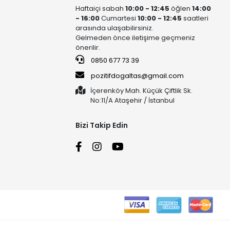
Haftaiçi sabah
10:00 - 12:45
öğlen
14:00
- 16:00
Cumartesi
10:00 - 12:45
saatleri
arasında ulaşabilirsiniz.
Gelmeden önce iletişime geçmeniz
önerilir.
0850 677 73 39
pozitifdogaltas@gmail.com
İçerenköy Mah. Küçük Çiftlik Sk.
No:11/A Ataşehir / İstanbul
Bizi Takip Edin