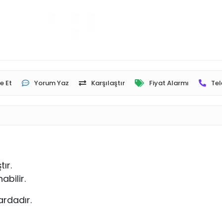
e Et
Yorum Yaz
Karşılaştır
Fiyat Alarmı
Tel
ır.
bilir.
ardadır.