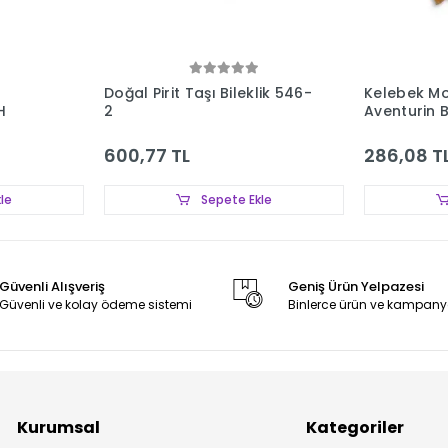
Doğal Pirit Taşı Bileklik 546-
Kelebek Mot
H
2
Aventurin 
Ayarlı 559
600,77 TL
286,08 T
le
Sepete Ekle
Güvenli Alışveriş
Geniş Ürün Yelpazesi
Güvenli ve kolay ödeme sistemi
Binlerce ürün ve kampany
Kurumsal
Kategoriler