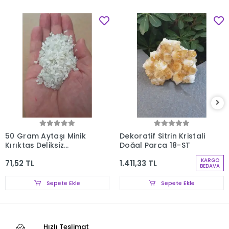
50 Gram Aytaşı Minik
Dekoratif Sitrin Kristali
Kırıktaş Deliksiz
Doğal Parça 18-ST
Parçalar 107-3
KARGO
71,52 TL
1.411,33 TL
BEDAVA
Sepete Ekle
Sepete Ekle
Hızlı Teslimat