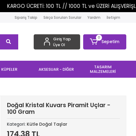
Tİ: 100 TL // 1000 TL ve ÜZERİ ALIŞVERİŞLERİNİZDE KA
Sipariş Takip
Sıkça Sorulan Sorular
Yardım
İletişim
0
Giriş Yap
Sepetim
Üye Ol
TASARIM
KÜPELER
AKSESUAR - DİĞER
MALZEMELERİ
Doğal Kristal Kuvars Piramit Uçlar -
100 Gram
Kategori:
Kütle Doğal Taşlar
174,38 TL