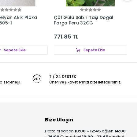
nelyan Akik Plaka
Çöl Gülü Sabır Taşı Doğal
P
505-1
Parça Peru 32CG
6
771,85 TL
1
Sepete Ekle
Sepete Ekle
7 / 24 DESTEK
a seçeneği
Öneri ve şikayetlerinizi bize iletebilirsiniz.
Bize Ulaşın
Haftaiçi sabah
10:00 - 12:45
öğlen
14:00
- 16:00
Cumartesi
10:00 - 12:45
saatleri