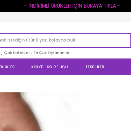
NDİRİMLİ ÜRÜNLER İÇİN BURAYA TIKLA -
KARGO ÜCRE
r
,
Çok Satanlar
,
En Çok Oylananlar
EKLİKLER
KOLYE - KOLYE UCU
TESBİHLER