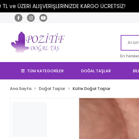
 ALIŞVERİŞLERİNİZDE KARGO ÜCRETSİZ!
..
- İ
En Yenile
TÜM KATEGORİLER
DOĞAL TAŞLAR
BİL
Ana Sayfa
Doğal Taşlar
Kütle Doğal Taşlar