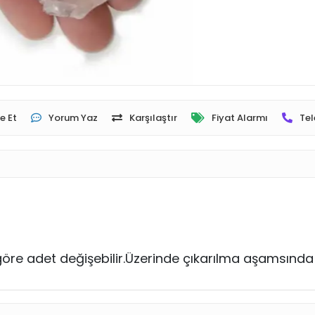
e Et
Yorum Yaz
Karşılaştır
Fiyat Alarmı
Tel
göre adet değişebilir.Üzerinde çıkarılma aşamsında 