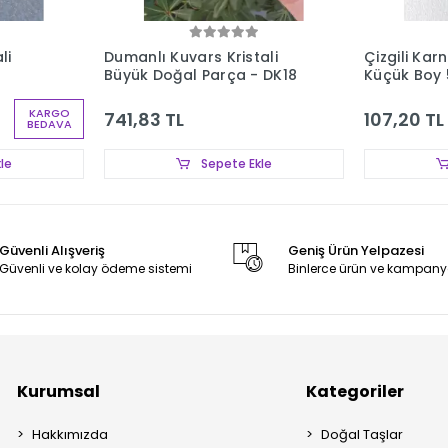
li
Dumanlı Kuvars Kristali
Çizgili Kar
Büyük Doğal Parça - DK18
Küçük Boy 
KARGO
741,83 TL
107,20 TL
BEDAVA
le
Sepete Ekle
Güvenli Alışveriş
Geniş Ürün Yelpazesi
Güvenli ve kolay ödeme sistemi
Binlerce ürün ve kampany
Kurumsal
Kategoriler
Hakkımızda
Doğal Taşlar