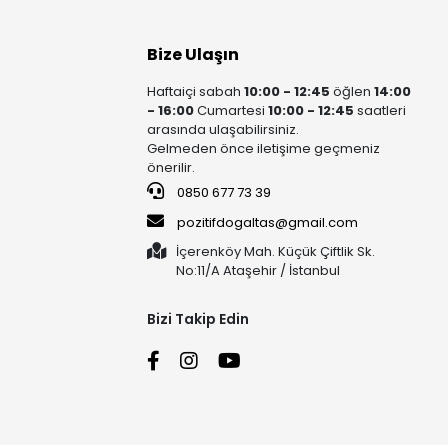
Bize Ulaşın
Haftaiçi sabah
10:00 - 12:45
öğlen
14:00
- 16:00
Cumartesi
10:00 - 12:45
saatleri
arasında ulaşabilirsiniz.
Gelmeden önce iletişime geçmeniz
önerilir.
0850 677 73 39
pozitifdogaltas@gmail.com
İçerenköy Mah. Küçük Çiftlik Sk.
No:11/A Ataşehir / İstanbul
Bizi Takip Edin