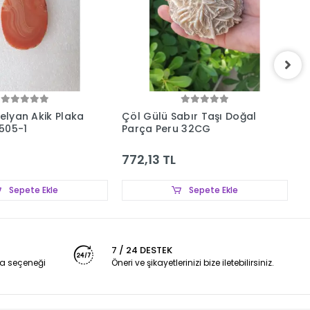
nelyan Akik Plaka
Çöl Gülü Sabır Taşı Doğal
P
505-1
Parça Peru 32CG
6
772,13 TL
1
Sepete Ekle
Sepete Ekle
7 / 24 DESTEK
a seçeneği
Öneri ve şikayetlerinizi bize iletebilirsiniz.