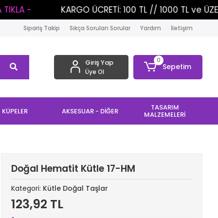
KARGO ÜCRETİ: 100 TL // 1000 TL ve ÜZERİ ALIŞVERİ
Sipariş Takip
Sıkça Sorulan Sorular
Yardım
İletişim
0
Giriş Yap
Sepetim
Üye Ol
TASARIM
KÜPELER
AKSESUAR - DİĞER
MALZEMELERİ
Doğal Hematit Kütle 17-HM
Kategori:
Kütle Doğal Taşlar
123,92 TL