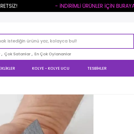
..
- İNDİRİMLİ ÜRÜNLER İÇİN BURAYA TIKLA -
r
,
Çok Satanlar
,
En Çok Oylananlar
EKLİKLER
KOLYE - KOLYE UCU
TESBİHLER