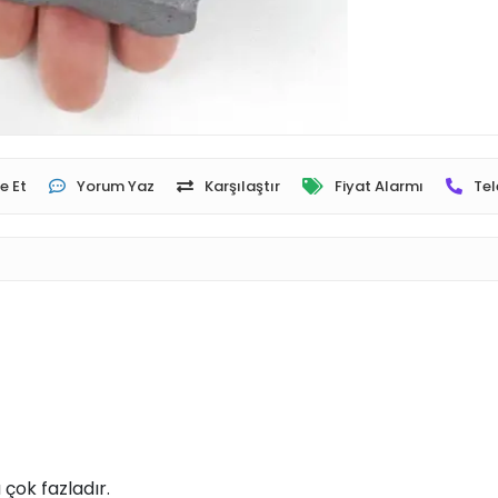
e Et
Yorum Yaz
Karşılaştır
Fiyat Alarmı
Tel
 çok fazladır.