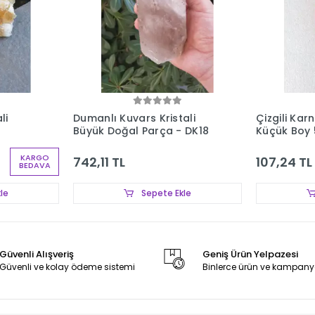
li
Dumanlı Kuvars Kristali
Çizgili Kar
Büyük Doğal Parça - DK18
Küçük Boy 
KARGO
742,11 TL
107,24 TL
BEDAVA
le
Sepete Ekle
Güvenli Alışveriş
Geniş Ürün Yelpazesi
Güvenli ve kolay ödeme sistemi
Binlerce ürün ve kampany