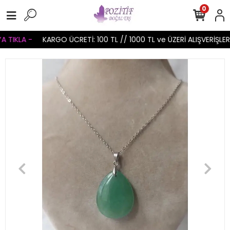
0
 TIKLA -
KARGO ÜCRETİ: 100 TL // 1000 TL ve ÜZERİ ALIŞVERİŞLER