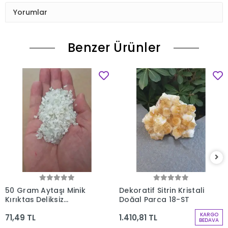
Yorumlar
Benzer Ürünler
50 Gram Aytaşı Minik
Dekoratif Sitrin Kristali
Kırıktaş Deliksiz
Doğal Parça 18-ST
Parçalar 107-3
KARGO
71,49 TL
1.410,81 TL
BEDAVA