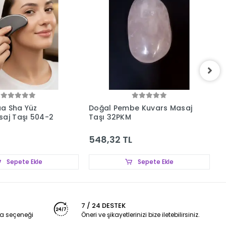
a Sha Yüz
Doğal Pembe Kuvars Masaj
A
saj Taşı 504-2
Taşı 32PKM
Y
548,32 TL
3
Sepete Ekle
Sepete Ekle
7 / 24 DESTEK
a seçeneği
Öneri ve şikayetlerinizi bize iletebilirsiniz.