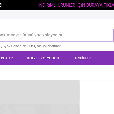
Lİ ÜRÜNLER İÇİN BURAYA TIKLA -
KARGO ÜCRETİ: 1
r
,
Çok Satanlar
,
En Çok Oylananlar
EKLİKLER
KOLYE - KOLYE UCU
TESBİHLER