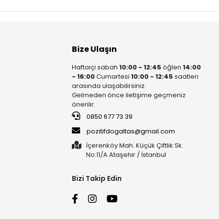
Bize Ulaşın
Haftaiçi sabah
10:00 - 12:45
öğlen
14:00
- 16:00
Cumartesi
10:00 - 12:45
saatleri
arasında ulaşabilirsiniz.
Gelmeden önce iletişime geçmeniz
önerilir.
0850 677 73 39
pozitifdogaltas@gmail.com
İçerenköy Mah. Küçük Çiftlik Sk.
No:11/A Ataşehir / İstanbul
Bizi Takip Edin