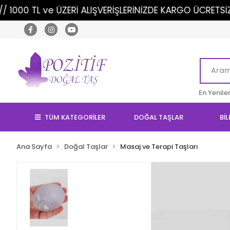
ERİŞLERİNİZDE KARGO ÜCRETSİZ!
..
- İNDİRİM
En Yenile
TÜM KATEGORİLER
DOĞAL TAŞLAR
BİL
Ana Sayfa
Doğal Taşlar
Masaj ve Terapi Taşları