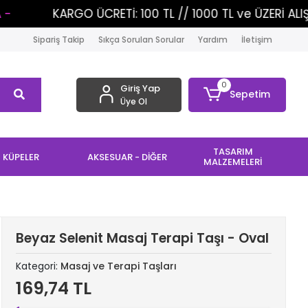
00 TL // 1000 TL ve ÜZERİ ALIŞVERİŞLERİNİZDE KARGO ÜC
Sipariş Takip
Sıkça Sorulan Sorular
Yardım
İletişim
0
Giriş Yap
Sepetim
Üye Ol
TASARIM
KÜPELER
AKSESUAR - DİĞER
MALZEMELERİ
Beyaz Selenit Masaj Terapi Taşı - Oval
Kategori:
Masaj ve Terapi Taşları
169,74 TL