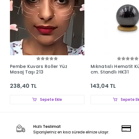
Pembe Kuvars Roller Yüz
Mıknatıslı Hematit K
Masaj Taşı 213
cm. Standlı HK31
238,40 TL
143,04 TL
Sepete Ekle
Sepete Ek
Hızlı Teslimat
Siparişleriniz en kısa sürede elinize ulaşır.