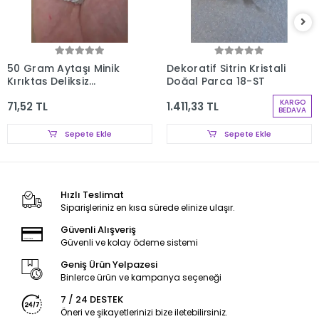
50 Gram Aytaşı Minik
Dekoratif Sitrin Kristali
Kırıktaş Deliksiz
Doğal Parça 18-ST
Parçalar 107-3
KARGO
71,52 TL
1.411,33 TL
BEDAVA
Sepete Ekle
Sepete Ekle
Hızlı Teslimat
Siparişleriniz en kısa sürede elinize ulaşır.
Güvenli Alışveriş
Güvenli ve kolay ödeme sistemi
Geniş Ürün Yelpazesi
Binlerce ürün ve kampanya seçeneği
7 / 24 DESTEK
Öneri ve şikayetlerinizi bize iletebilirsiniz.