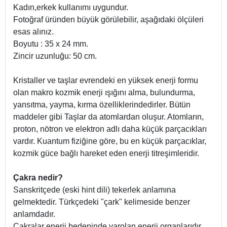
Kadın,erkek kullanımı uygundur.
Fotoğraf üründen büyük görülebilir, aşağıdaki ölçüleri
esas alınız.
Boyutu : 35 x 24 mm.
Zincir uzunluğu: 50 cm.
Kristaller ve taşlar evrendeki en yüksek enerji formu
olan makro kozmik enerji ışığını alma, bulundurma,
yansıtma, yayma, kırma özelliklerindedirler. Bütün
maddeler gibi Taşlar da atomlardan oluşur. Atomların,
proton, nötron ve elektron adlı daha küçük parçacıkları
vardır. Kuantum fiziğine göre, bu en küçük parçacıklar,
kozmik güce bağlı hareket eden enerji titreşimleridir.
Çakra nedir?
Sanskritçede (eski hint dili) tekerlek anlamına
gelmektedir. Türkçedeki "çark" kelimeside benzer
anlamdadır.
Çakralar enerji bedeninde varolan enerji organlarıdır.